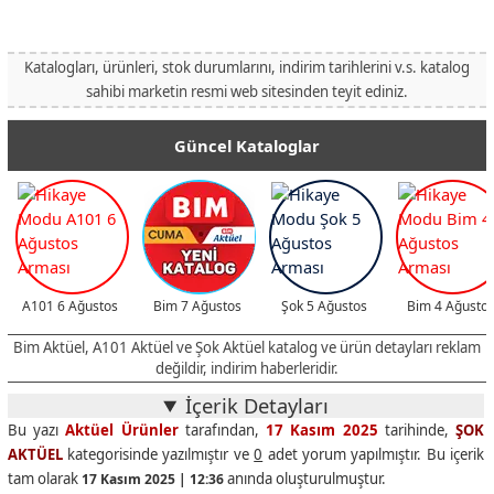
Katalogları, ürünleri, stok durumlarını, indirim tarihlerini v.s. katalog
sahibi marketin resmi web sitesinden teyit ediniz.
Güncel Kataloglar
A101 6 Ağustos
Bim 7 Ağustos
Şok 5 Ağustos
Bim 4 Ağusto
Bim Aktüel, A101 Aktüel ve Şok Aktüel katalog ve ürün detayları reklam
değildir, indirim haberleridir.
İçerik Detayları
Bu yazı
Aktüel Ürünler
tarafından,
17 Kasım 2025
tarihinde,
ŞOK
AKTÜEL
kategorisinde yazılmıştır ve
0
adet yorum yapılmıştır. Bu içerik
tam olarak
anında oluşturulmuştur.
17 Kasım 2025 | 12:36