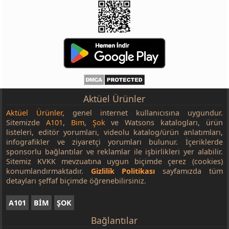
Aktüel Ürünler
Aktüel Ürünler
, genel internet kullanıcısına uygundur.
Sitemizde
A101
,
Bim
,
Şok
ve Watsons katalogları, ürün
listeleri, editör yorumları, videolu katalog/ürün anlatımları,
infografikler ve ziyaretçi yorumları bulunur. İçeriklerde
sponsorlu bağlantılar ve reklamlar ile işbirlikleri yer alabilir.
Sitemiz KVKK mevzuatına uygun biçimde çerez (cookies)
konumlandırmaktadır.
Gizlilik Politikası
sayfamızda tüm
detayları şeffaf biçimde öğrenebilirsiniz.
A101
BİM
ŞOK
Bağlantılar