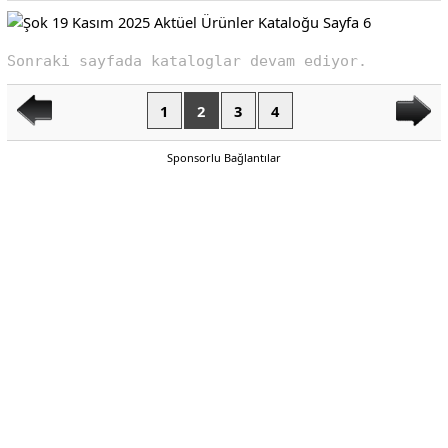
Sonraki sayfada kataloglar devam ediyor.
1
2
3
4
Sponsorlu Bağlantılar