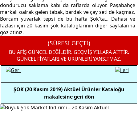
dondurucu saklama kabı da raflarda oluyor. Paşabahçe
markalı oalrak gelen tabak, bardak ve çay seti de kaçmaz.
Borcam yuvarlak tepsi de bu hafta Şok'ta... Dahası ve
fazlası için 20 kasım şok kataloglarının diğer sayfalarına
göz atınız.
(SÜRESİ GEÇTİ)
BU AFİŞ GÜNCEL DEĞİLDİR. GEÇMİŞ YILLARA AİTTİR.
GÜNCEL FİYATLARI VE ÜRÜNLERİ YANSITMAZ.
ŞOK (20 Kasım 2019) Aktüel Ürünler Kataloğu
makalesine geri dön