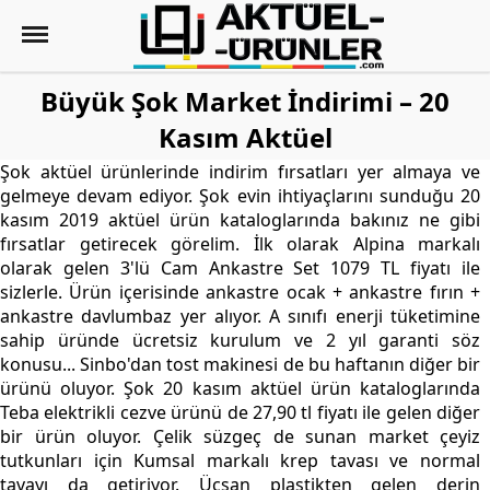
Büyük Şok Market İndirimi – 20
Kasım Aktüel
Şok aktüel ürünlerinde indirim fırsatları yer almaya ve
gelmeye devam ediyor. Şok evin ihtiyaçlarını sunduğu 20
kasım 2019 aktüel ürün kataloglarında bakınız ne gibi
fırsatlar getirecek görelim. İlk olarak Alpina markalı
olarak gelen 3'lü Cam Ankastre Set 1079 TL fiyatı ile
sizlerle. Ürün içerisinde ankastre ocak + ankastre fırın +
ankastre davlumbaz yer alıyor. A sınıfı enerji tüketimine
sahip üründe ücretsiz kurulum ve 2 yıl garanti söz
konusu... Sinbo'dan tost makinesi de bu haftanın diğer bir
ürünü oluyor. Şok 20 kasım aktüel ürün kataloglarında
Teba elektrikli cezve ürünü de 27,90 tl fiyatı ile gelen diğer
bir ürün oluyor. Çelik süzgeç de sunan market çeyiz
tutkunları için Kumsal markalı krep tavası ve normal
tavayı da getiriyor. Üçsan plastikten gelen derin