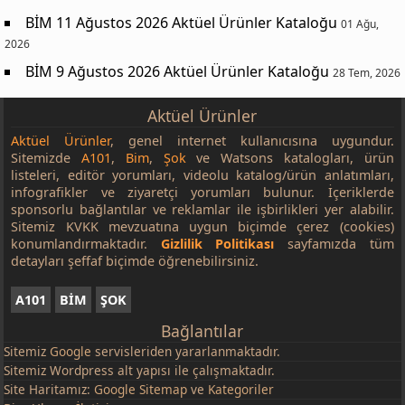
BİM 11 Ağustos 2026 Aktüel Ürünler Kataloğu
01 Ağu,
2026
BİM 9 Ağustos 2026 Aktüel Ürünler Kataloğu
28 Tem, 2026
Aktüel Ürünler
Aktüel Ürünler
, genel internet kullanıcısına uygundur.
Sitemizde
A101
,
Bim
,
Şok
ve Watsons katalogları, ürün
listeleri, editör yorumları, videolu katalog/ürün anlatımları,
infografikler ve ziyaretçi yorumları bulunur. İçeriklerde
sponsorlu bağlantılar ve reklamlar ile işbirlikleri yer alabilir.
Sitemiz KVKK mevzuatına uygun biçimde çerez (cookies)
konumlandırmaktadır.
Gizlilik Politikası
sayfamızda tüm
detayları şeffaf biçimde öğrenebilirsiniz.
A101
BİM
ŞOK
Bağlantılar
Sitemiz
Google
servisleriden yararlanmaktadır.
Sitemiz Wordpress alt yapısı ile çalışmaktadır.
Site Haritamız:
Google Sitemap
ve
Kategoriler