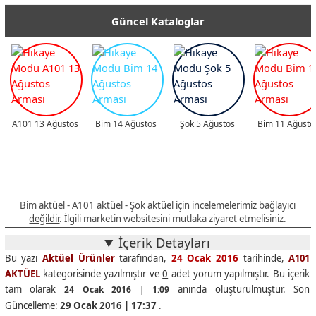
Güncel Kataloglar
A101 13 Ağustos
Bim 14 Ağustos
Şok 5 Ağustos
Bim 11 Ağusto
Bim aktüel - A101 aktüel - Şok aktüel için incelemelerimiz bağlayıcı
değildir
. İlgili marketin websitesini mutlaka ziyaret etmelisiniz.
İçerik Detayları
Bu yazı
Aktüel Ürünler
tarafından,
24 Ocak 2016
tarihinde,
A101
AKTÜEL
kategorisinde yazılmıştır ve
0
adet yorum yapılmıştır. Bu içerik
tam olarak
anında oluşturulmuştur. Son
24 Ocak 2016 | 1:09
Güncelleme:
29 Ocak 2016 | 17:37
.