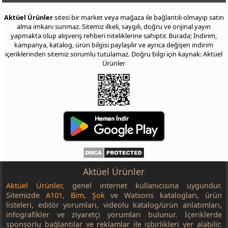
Aktüel Ürünler
sitesi bir market veya mağaza ile bağlantılı olmayıp satın
alma imkanı sunmaz. Sitemiz ilkeli, saygılı, doğru ve orijinal yayın
yapmakta olup alışveriş rehberi niteliklerine sahiptir. Burada; İndirim,
kampanya, katalog, ürün bilgisi paylaşılır ve ayrıca değişen indirim
içeriklerinden sitemiz sorumlu tutulamaz. Doğru bilgi için kaynak: Aktüel
Ürünler
Aktüel Ürünler
Aktüel Ürünler
, genel internet kullanıcısına uygundur.
Sitemizde
A101
,
Bim
,
Şok
ve Watsons katalogları, ürün
listeleri, editör yorumları, videolu katalog/ürün anlatımları,
infografikler ve ziyaretçi yorumları bulunur. İçeriklerde
sponsorlu bağlantılar ve reklamlar ile işbirlikleri yer alabilir.