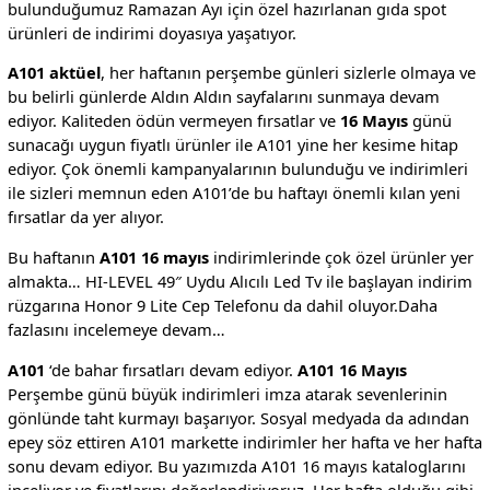
bulunduğumuz Ramazan Ayı için özel hazırlanan gıda spot
ürünleri de indirimi doyasıya yaşatıyor.
A101 aktüel
, her haftanın perşembe günleri sizlerle olmaya ve
bu belirli günlerde Aldın Aldın sayfalarını sunmaya devam
ediyor. Kaliteden ödün vermeyen fırsatlar ve
16 Mayıs
günü
sunacağı uygun fiyatlı ürünler ile A101 yine her kesime hitap
ediyor. Çok önemli kampanyalarının bulunduğu ve indirimleri
ile sizleri memnun eden A101’de bu haftayı önemli kılan yeni
fırsatlar da yer alıyor.
Bu haftanın
A101 16 mayıs
indirimlerinde çok özel ürünler yer
almakta… HI-LEVEL 49″ Uydu Alıcılı Led Tv ile başlayan indirim
rüzgarına Honor 9 Lite Cep Telefonu da dahil oluyor.Daha
fazlasını incelemeye devam…
A101
‘de bahar fırsatları devam ediyor.
A101 16 Mayıs
Perşembe günü büyük indirimleri imza atarak sevenlerinin
gönlünde taht kurmayı başarıyor. Sosyal medyada da adından
epey söz ettiren A101 markette indirimler her hafta ve her hafta
sonu devam ediyor. Bu yazımızda A101 16 mayıs kataloglarını
inceliyor ve fiyatlarını değerlendiriyoruz. Her hafta olduğu gibi