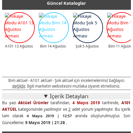
Güncel Kataloglar
A101 13 Ağustos
Bim 14 Ağustos
Şok 5 Ağustos
Bim 11 Ağusto
Bim aktüel - A101 aktüel - Şok aktüel için incelemelerimiz bağlayıcı
değildir
. İlgili marketin websitesini mutlaka ziyaret etmelisiniz.
İçerik Detayları
Bu yazı
Aktüel Ürünler
tarafından,
4 Mayıs 2019
tarihinde,
A101
AKTÜEL
kategorisinde yazılmıştır ve
2
adet yorum yapılmıştır. Bu içerik
tam olarak
anında oluşturulmuştur. Son
4 Mayıs 2019 | 12:57
Güncelleme:
9 Mayıs 2019 | 21:28
.