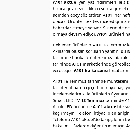
A101 aktüel
yeni yaz indirimleri ile siz
hızlıca göz gezdirdikten sonra görsel 
adından epey söz ettiren A101, her haft
olacak. Ürünleri tek tek incelediğimiz v
haberdar etmeye yetiyor. Sizlerin de g
olmaya devam ediyor.
A101
ürünleri ha
Beklenen ürünlerin A101 18 Temmuz kat
Akıllarda oluşan soruların yanıtını bu s
tarihinde harika ürünlere imza atacak.
tarihinde A101 marketlerinde görebilec
vereceğiz.
A101 hafta sonu
fırsatların
A101 18 Temmuz tarihinde muhteşem ka
tarihten itibaren geçerli olmaya başlıy
incelemelerimiz ile ürünlerin fiyatlar
Smart LED TV
18 Temmuz
tarihinde A
Alıcılı LED ürünü de
A101 aktuel
de siz
kaçırmayın. Telefon ihtiyacı olanlar içi
Telefonu A101 aktüel’de takipçilerini b
bakalım… Sizlerde diğer ürünler için
A