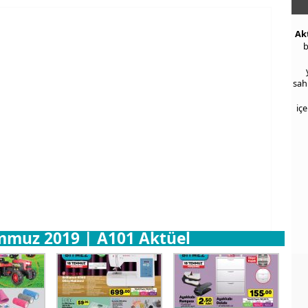
Ak
b
sah
iç
mmuz 2019 | A101 Aktüel