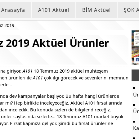
Anasayfa
A101 Aktüel
BİM Aktüel
ŞOK A
z 2019
 2019 Aktüel Ürünler
na giriyor.
A101
18 Temmuz 2019 aktüel muhteşem
nen ürünleri ile
A101
çok ilgi görecek ve sevenlerini memnun
lerle…
Ür
nda dev kampanyalar başlıyor. Bu hafta hangi ürünlerde
ar mı? Hep birlikte inceleyeceğiz. Aktüel A101 fırsatlarında
an inceledik. Bu konuda sizleri de bilgilendireceğiz.
Ür
Ürünler sayfasında sizlerle… 18 Temmuz A101 market büyük
or. Fırsat kapınıza geliyor. Şimdi bu fırsat ürünlerine
Ka