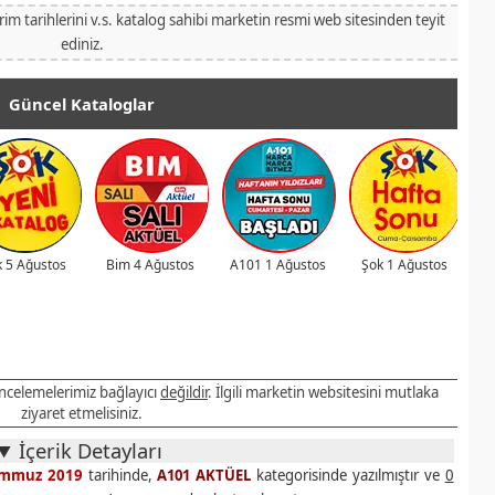
irim tarihlerini v.s. katalog sahibi marketin resmi web sitesinden teyit
ediniz.
Güncel Kataloglar
 5 Ağustos
Bim 4 Ağustos
A101 1 Ağustos
Şok 1 Ağustos
 incelemelerimiz bağlayıcı
değildir
. İlgili marketin websitesini mutlaka
ziyaret etmelisiniz.
İçerik Detayları
emmuz 2019
tarihinde,
A101 AKTÜEL
kategorisinde yazılmıştır ve
0