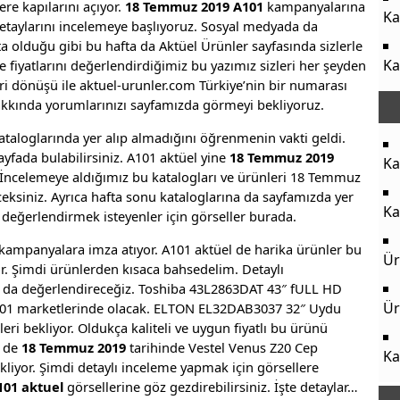
lere kapılarını açıyor.
18 Temmuz 2019 A101
kampanyalarına
Ka
detaylarını incelemeye başlıyoruz. Sosyal medyada da
a olduğu gibi bu hafta da Aktüel Ürünler sayfasında sizlerle
Ka
e fiyatlarını değerlendirdiğimiz bu yazımız sizleri her şeyden
eri dönüşü ile aktuel-urunler.com Türkiye’nin bir numarası
kkında yorumlarınızı sayfamızda görmeyi bekliyoruz.
aloglarında yer alıp almadığını öğrenmenin vakti geldi.
ayfada bulabilirsiniz. A101 aktüel yine
18 Temmuz 2019
Ka
 İncelemeye aldığımız bu katalogları ve ürünleri 18 Temmuz
eksiniz. Ayrıca hafta sonu kataloglarına da sayfamızda yer
Ka
ı değerlendirmek isteyenler için görseller burada.
mpanyalara imza atıyor. A101 aktüel de harika ürünler bu
Ür
or. Şimdi ürünlerden kısaca bahsedelim. Detaylı
ını da değerlendireceğiz. Toshiba 43L2863DAT 43″ fULL HD
Ür
101 marketlerinde olacak. ELTON EL32DAB3037 32″ Uydu
leri bekliyor. Oldukça kaliteli ve uygun fiyatlı bu ürünü
n de
18 Temmuz 2019
tarihinde Vestel Venus Z20 Cep
Ka
ekliyor. Şimdi detaylı inceleme yapmak için görsellere
101 aktuel
görsellerine göz gezdirebilirsiniz. İşte detaylar…