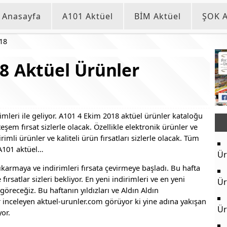
Anasayfa
A101 Aktüel
BİM Aktüel
ŞOK A
18
8 Aktüel Ürünler
mleri ile geliyor. A101 4 Ekim 2018 aktüel ürünler kataloğu
şem fırsat sizlerle olacak. Özellikle elektronik ürünler ve
mli ürünler ve kaliteli ürün fırsatları sizlerle olacak. Tüm
 A101 aktüel…
Ür
çıkarmaya ve indirimleri fırsata çevirmeye başladı. Bu hafta
fırsatlar sizleri bekliyor. En yeni indirimleri ve en yeni
Ür
göreceğiz. Bu haftanın yıldızları ve Aldın Aldın
 inceleyen aktuel-urunler.com görüyor ki yine adına yakışan
Ür
yor.