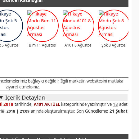
 5 Ağustos
Bim 11 Ağustos
A101 8 Ağustos
Şok 8 Ağustos
 incelemelerimiz bağlayıcı
değildir
. İlgili marketin websitesini mutlaka
ziyaret etmelisiniz.
İçerik Detayları
ül 2018
tarihinde,
A101 AKTÜEL
kategorisinde yazılmıştır ve
18
adet
anında oluşturulmuştur. Son Güncelleme:
21 Şubat
lül 2018 | 21:09