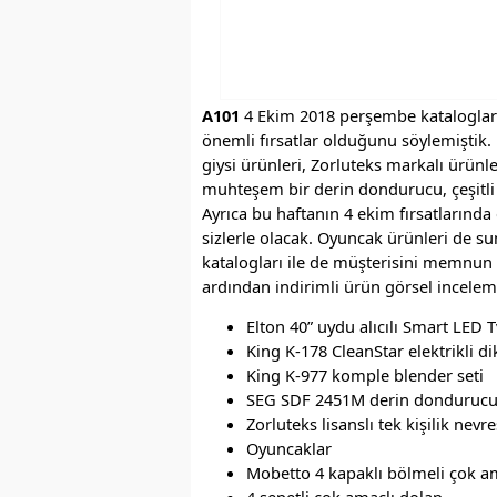
A101
4 Ekim 2018 perşembe katalogları 
önemli fırsatlar olduğunu söylemiştik. Bu
giysi ürünleri, Zorluteks markalı ürünler
muhteşem bir derin dondurucu, çeşitli 
Ayrıca bu haftanın 4 ekim fırsatlarında
sizlerle olacak. Oyuncak ürünleri de s
katalogları ile de müşterisini memnun 
ardından indirimli ürün görsel incelem
Elton 40” uydu alıcılı Smart LED T
King K-178 CleanStar elektrikli d
King K-977 komple blender seti
SEG SDF 2451M derin donduruc
Zorluteks lisanslı tek kişilik nevr
Oyuncaklar
Mobetto 4 kapaklı bölmeli çok a