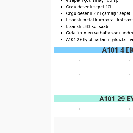
4 sepetli çok amaçlı dolap
Örgü desenli sepet 10L
Örgü desenli kirli çamaşır sepeti
Lisanslı metal kumbaralı kol saat
Lisanslı LED kol saati
Gıda ürünleri ve hafta sonu indir
A101 29 Eylül haftanın yıldızları 
A101 4 E
A101 29 E