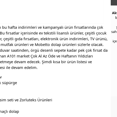
Ak
b
bu hafta indirimleri ve kampanyalı ürün fırsatlarında çok
sah
 fırsatlar içerisinde ev tekstili lisanslı ürünler, çeşitli çocuk
, çeşitli gıda fırsatları, elektronik ürün indirimleri, TV ürünü,
iç
mutfak ürünleri ve Mobetto dolap ürünleri sizlerle olacak.
 duvar saatinden, örgü desenli sepete kadar pek çok fırsat da
unan A101 market Çok Al Az Öde ve Haftanın Yıldızları
etmeye devam edecek. Şimdi kısa bir ürün listesi ve
esi ile devam edelim.
v
ik süpürge
u
esim seti ve Zorluteks Ürünleri
maçlı dolap