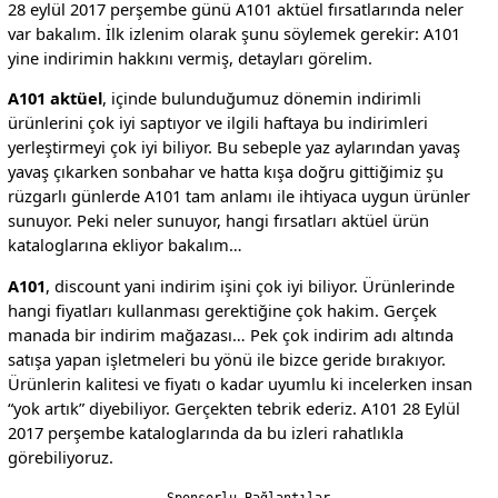
28 eylül 2017 perşembe günü A101 aktüel fırsatlarında neler
var bakalım. İlk izlenim olarak şunu söylemek gerekir: A101
yine indirimin hakkını vermiş, detayları görelim.
A101 aktüel
, içinde bulunduğumuz dönemin indirimli
ürünlerini çok iyi saptıyor ve ilgili haftaya bu indirimleri
yerleştirmeyi çok iyi biliyor. Bu sebeple yaz aylarından yavaş
yavaş çıkarken sonbahar ve hatta kışa doğru gittiğimiz şu
rüzgarlı günlerde A101 tam anlamı ile ihtiyaca uygun ürünler
sunuyor. Peki neler sunuyor, hangi fırsatları aktüel ürün
kataloglarına ekliyor bakalım…
A101
, discount yani indirim işini çok iyi biliyor. Ürünlerinde
hangi fiyatları kullanması gerektiğine çok hakim. Gerçek
manada bir indirim mağazası… Pek çok indirim adı altında
satışa yapan işletmeleri bu yönü ile bizce geride bırakıyor.
Ürünlerin kalitesi ve fiyatı o kadar uyumlu ki incelerken insan
“yok artık” diyebiliyor. Gerçekten tebrik ederiz. A101 28 Eylül
2017 perşembe kataloglarında da bu izleri rahatlıkla
görebiliyoruz.
Sponsorlu Bağlantılar