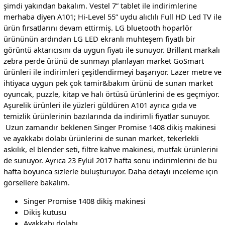
şimdi yakından bakalım. Vestel 7” tablet ile indirimlerine
merhaba diyen A101; Hi-Level 55” uydu alıclılı Full HD Led TV ile
ürün fırsatlarını devam ettirmiş. LG bluetooth hoparlör
ürününün ardından LG LED ekranlı muhteşem fiyatlı bir
görüntü aktarıcısını da uygun fiyatı ile sunuyor. Brillant markalı
zebra perde ürünü de sunmayı planlayan market GoSmart
ürünleri ile indirimleri çeşitlendirmeyi başarıyor. Lazer metre ve
ihtiyaca uygun pek çok tamir&bakım ürünü de sunan market
oyuncak, puzzle, kitap ve halı örtüsü ürünlerini de es geçmiyor.
Aşurelik ürünleri ile yüzleri güldüren A101 ayrıca gıda ve
temizlik ürünlerinin bazılarında da indirimli fiyatlar sunuyor.
Uzun zamandır beklenen Singer Promise 1408 dikiş makinesi
ve ayakkabı dolabı ürünlerini de sunan market, tekerlekli
askılık, el blender seti, filtre kahve makinesi, mutfak ürünlerini
de sunuyor. Ayrıca 23 Eylül 2017 hafta sonu indirimlerini de bu
hafta boyunca sizlerle buluşturuyor. Daha detaylı inceleme için
görsellere bakalım.
Singer Promise 1408 dikiş makinesi
Dikiş kutusu
Ayakkabı dolabı