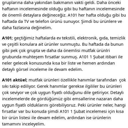
gruplarına daha yakından bakmanın vakti geldi. Daha önceki
haftanın incelemesinde olduğu gibi bu haftanın incelemesinde
de önemli detaylara değineceğiz. A101 her hafta olduğu gibi bu
haftada da TV ve telefon ürünü sunuyor. Şimdi bu ürünlere ve
daha fazlasına değinelim.
A101
; geçtiğimiz haftalarda ev tekstili, elektronik, gıda, temizlik
ve çeşitli konulara ait ürünler sunmuştu. Bu haftada da bunun
gibi pek çok grupta ve daha da önemlisi mutfak ürünlri
grubunda muhteşem fırsatlar sunmuş. A101 1 Şubat itibari ile
neler gelecek konusunda kısa bir liste ve hemen ardından
detaylı görsel inceleme ile devam edelim.
A101 aktüel
; mutfak ürünleri özellikle hanımlar tarafından çok
sıkı takip ediliyor. Gerek hanımlar gerekse ilgililer bu ürünleri
çok seviyor ve çok uygun fiyatlı olduğunu dile getiriyor. Detaylı
incelemelerde de gördüğümüz gibi emsallerine nazaran daha
uygun fiyatlı olduklarını görebiliyoruz. Peki ürünler neler, hangi
fırsatlar var bu konuda şimdi A101 1 Şubat incelemesi için kısa
bir ürün listesi ile devam edelim, ardından ise ürünlerin
tamamını inceleyelim.