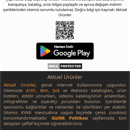
kampanya, katalog, ürün bilgisi paylaşılır ve ayrıca değişen indirim
içeriklerinden sitemiz sorumlu tutulamaz. Doğru bilgi için kaynak: Aktüel
Ürünler
Aktüel Ürünler
Aktüel Ürünler
, genel internet kullanıcısına uygundur.
Sitemizde
A101
,
Bim
,
Şok
ve Watsons katalogları, ürün
listeleri, editör yorumları, videolu katalog/ürün anlatımları,
infografikler ve ziyaretçi yorumları bulunur. İçeriklerde
sponsorlu bağlantılar ve reklamlar ile işbirlikleri yer alabilir.
Sitemiz KVKK mevzuatına uygun biçimde çerez (cookies)
konumlandırmaktadır.
Gizlilik Politikası
sayfamızda tüm
detayları şeffaf biçimde öğrenebilirsiniz.