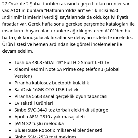
27 Ocak ile 2 Şubat tarihleri arasında geçerli olan ürünler var
var. A101’in bunlara “Haftanın Yıldızları” ve “İkincisi %50
İndirimli” isimlerini verdiği sayfalarında da oldukça iyi fiyatlı
fırsatlar var. Gerek hafta sonu gerekse perşembe katalogları ile
insanların ihtiyacı olan ürünlere ağırlık gösteren A101’den bu
hafta çok konuşulacak fırsatlar ve detayları sizlelerle inceledik.
Ürün listesi ve hemen ardından ise görsel incelemeler ile
devam edelim.
Toshiba 43L376DAT 43” Full HD Smart LED Tv
Xiaomi Redmi Note 5A Prime cep telefonu (Global
Version)
Piranha kablosuz buetooth kulaklık
SanDisk 16GB OTG USB bellek
Piranha 5503 sanal gerçeklik oyun tabancası
Ev Tekstili ürünleri
Sinbo SVC-3449 toz torbalı elektrikli süpürge
Aprilla AFM-2810 ayak masaj aleti
JWIN 32 tuşlu melodika
BlueHouse Robotix mikser-el blender seti
Sinbo SSM-2539 tost makinesi