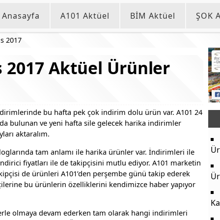
Anasayfa
A101 Aktüel
BİM Aktüel
ŞOK A
s 2017
 2017 Aktüel Ürünler
indirimlerinde bu hafta pek çok indirim dolu ürün var. A101 24
a bulunan ve yeni hafta sile gelecek harika indirimler
ları aktaralım.
Ür
glarında tam anlamı ile harika ürünler var. İndirimleri ile
indirici fiyatları ile de takipçisini mutlu ediyor. A101 marketin
akipçisi de ürünleri A101’den perşembe günü takip ederek
Ür
ilerine bu ürünlerin özelliklerini kendimizce haber yapıyor
Ka
izlerle olmaya devam ederken tam olarak hangi indirimleri