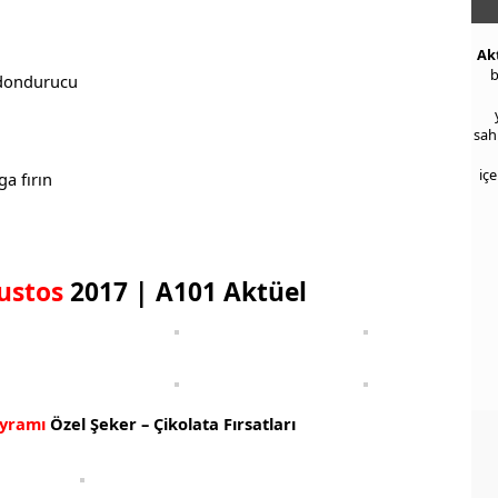
Ak
b
 dondurucu
sah
iç
a fırın
ustos
2017 | A101 Aktüel
yramı
Özel Şeker – Çikolata Fırsatları