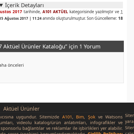
İçerik Detayları
ustos 2017
tarihinde,
A101 AKTÜEL
kategorisinde yazılmıştır ve
1
anında oluşturulmuştur. Son Güncelleme:
18
15 Ağustos 2017 | 11:24
 Aktüel Ürünler Kataloğu” için 1 Yorum
aha önceleri
Aktüel Ürünler
Site
nıcısına uygundur. Sitemizde
A101
,
Bim
,
Şok
ve Watsons
yara
rumları, videolu katalog/ürün anlatımları, infografikler ve
Site
sponsorlu bağlantılar ve reklamlar ile işbirlikleri yer alabilir.
çalı
de çerez (cookies) konumlandırmaktadır.
Gizlilik Politikası