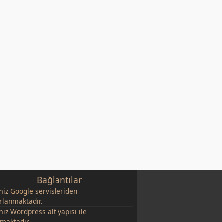
Bağlantılar
miz
Google
servisleriden
rlanmaktadır.
miz Wordpress alt yapısı ile
şmaktadır.