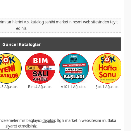
irim tarihlerini v.s. katalog sahibi marketin resmi web sitesinden teyit
ediniz.
Güncel Kataloglar
 5 Ağustos
Bim 4 Ağustos
A101 1 Ağustos
Şok 1 Ağustos
 incelemelerimiz bağlayıcı
değildir
. İlgili marketin websitesini mutlaka
ziyaret etmelisiniz.