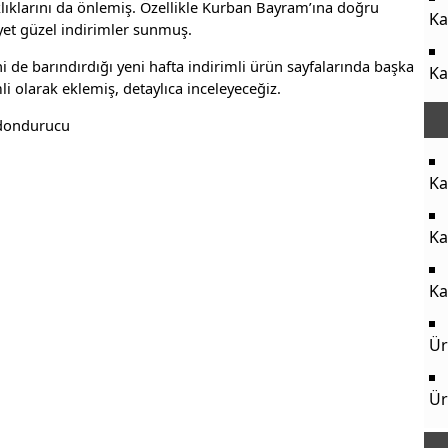
klıklarını da önlemiş. Özellikle Kurban Bayram’ına doğru
Ka
yet güzel indirimler sunmuş.
 de barındırdığı yeni hafta indirimli ürün sayfalarında başka
Ka
i olarak eklemiş, detaylıca inceleyeceğiz.
 dondurucu
Ka
Ka
Ka
Ür
Ür