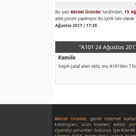
Bu yazı
Aktüel Ürünler
tarafından,
15 Ağ
adet yorum yapılmıştır. Bu içerik tam olarak
Ağustos 2017 | 17:35
.
“A101 24 Ağustos 2017
Kamila
Kaşık çatal alan oldu mu A101’den ? D
Aktüel Ürünler
, genel internet kulla
katalogları, ürün listeleri, editör yo
ziyaretçi yorumları bulunur. İçeriklerde 
Sitemiz KVKK mevzuatına uygun biçim