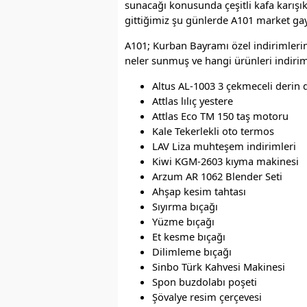
sunacağı konusunda çeşitli kafa karışı
gittiğimiz şu günlerde A101 market ga
A101; Kurban Bayramı özel indirimlerini
neler sunmuş ve hangi ürünleri indiriml
Altus AL-1003 3 çekmeceli derin
Attlas lılıç yestere
Attlas Eco TM 150 taş motoru
Kale Tekerlekli oto termos
LAV Liza muhteşem indirimleri
Kiwi KGM-2603 kıyma makinesi
Arzum AR 1062 Blender Seti
Ahşap kesim tahtası
Sıyırma bıçağı
Yüzme bıçağı
Et kesme bıçağı
Dilimleme bıçağı
Sinbo Türk Kahvesi Makinesi
Spon buzdolabı poşeti
Şövalye resim çerçevesi