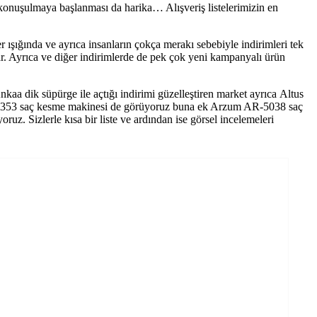
 konuşulmaya başlanması da harika… Alışveriş listelerimizin en
r ışığında ve ayrıca insanların çokça merakı sebebiyle indirimleri tek
var. Ayrıca ve diğer indirimlerde de pek çok yeni kampanyalı ürün
nkaa dik süpürge ile açtığı indirimi güzelleştiren market ayrıca Altus
C-4353 saç kesme makinesi de görüyoruz buna ek Arzum AR-5038 saç
ruz. Sizlerle kısa bir liste ve ardından ise görsel incelemeleri