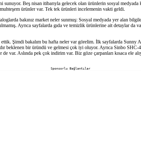
i sunuyor. Beş nisan itibarıyla gelecek olan ürünlerin sosyal medyada
uhteşem ürünler var. Tek tek ürünleri incelemenin vakti geldi.
ataloglarda bakınız market neler sunmuş: Sosyal medyada yer alan bilgile
ulmamış. Ayrıca sayfalarda gıda ve temizlik ürünlerine ait detaylar da 
de ettik. Şimdi bakalım bu hafta neler var görelim. İlk sayfalarda Sunny A
dır beklenen bir üründü ve gelmesi çok iyi oluyor. Ayrıca Sinbo SH
de var. Aslında pek çok indirim var. Biz göze çarpanları kısaca ele alıyo
Sponsorlu Bağlantılar