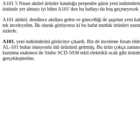
A101 5 Nisan aktüel ürünler kataloğu perşembe günü yeni indirimlerin
üstünde yer almayı iyi bilen A101’den bu haftayı da boş geçmeyecek m
A101 aktüel, denilince akıllara gelen ve güncelliği ile şaşırtan yeni k
tek inceleyelim. İlk olarak görüyoruz ki bu hafat mutfak ürünleri unut
sizlerle.
A101
, yeni indirimlerini görücüye çıkardı. Biz de inceleme fırsatı el
AL-101 buhar istasyonlu ütü ürününü getirmiş. Bu ürün çokça zaman
kurutma makinesi ile Sinbo SCD-5038 tekli elektrikli ocak gibi ürünler 
gerçekleştirelim.