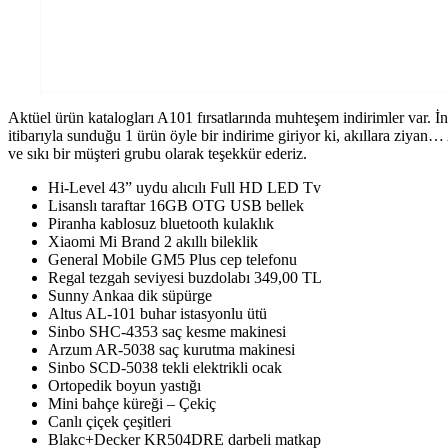
Aktüel ürün katalogları A101 fırsatlarında muhteşem indirimler var. İ
itibarıyla sunduğu 1 ürün öyle bir indirime giriyor ki, akıllara ziyan…
ve sıkı bir müşteri grubu olarak teşekkür ederiz.
Hi-Level 43” uydu alıcılı Full HD LED Tv
Lisanslı taraftar 16GB OTG USB bellek
Piranha kablosuz bluetooth kulaklık
Xiaomi Mi Brand 2 akıllı bileklik
General Mobile GM5 Plus cep telefonu
Regal tezgah seviyesi buzdolabı 349,00 TL
Sunny Ankaa dik süpürge
Altus AL-101 buhar istasyonlu ütü
Sinbo SHC-4353 saç kesme makinesi
Arzum AR-5038 saç kurutma makinesi
Sinbo SCD-5038 tekli elektrikli ocak
Ortopedik boyun yastığı
Mini bahçe küreği – Çekiç
Canlı çiçek çeşitleri
Blakc+Decker KR504DRE darbeli matkap